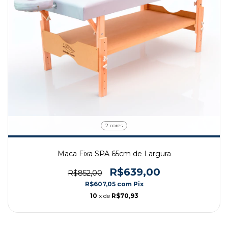
2 cores
Maca Fixa SPA 65cm de Largura
R$639,00
R$852,00
R$607,05
com
Pix
10
x de
R$70,93