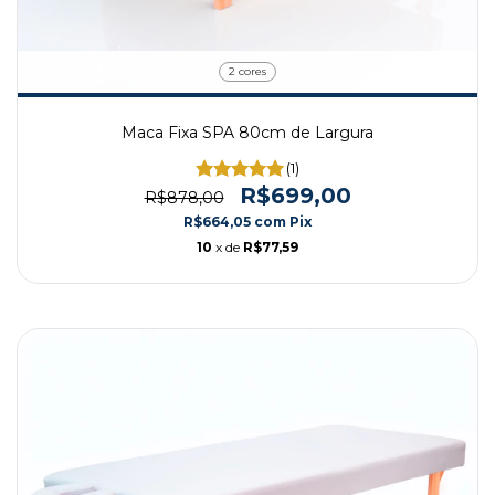
2 cores
Maca Fixa SPA 80cm de Largura
(1)
R$699,00
R$878,00
R$664,05
com
Pix
10
x de
R$77,59